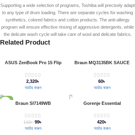
Supporting a wide selection of programs, Toshiba will precisely adapt
to any type of drum loading. There are separate cycles for washing
synthetics, colored fabrics and cotton products. The anti-allergy
program will ensure effective rinsing of aggressive detergents, while
the delicate wash cycle will take care of wool and delicate fabrics.
Related Product
ASUS ZenBook Pro 15 Flip
Braun MQ3135BK SAUCE
2,320
৳
60
৳
অর্ডার করুন
অর্ডার করুন
-10%
Braun SI7149WB
Gorenje Essential
BOS6737E06WG
99
৳
420
৳
110
৳
অর্ডার করুন
অর্ডার করুন