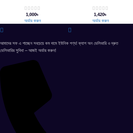
1,000
৳
1,420
৳
অর্ডার করুন
অর্ডার করুন
আমাদের সফ এ পাচ্ছেন সবচেয়ে কম দামে ইউনিক পণ্য! ক্যাশ অন ডেলিভারি ও দ্রুত
ডেলিভারির সুবিধা – আজই অর্ডার করুন!